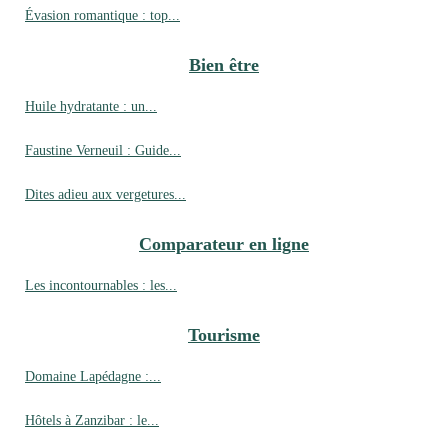
Évasion romantique : top...
Bien être
Huile hydratante : un...
Faustine Verneuil : Guide...
Dites adieu aux vergetures...
Comparateur en ligne
Les incontournables : les...
Tourisme
Domaine Lapédagne :...
Hôtels à Zanzibar : le...