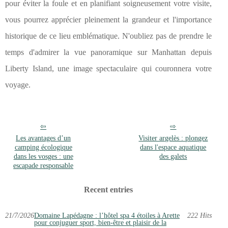
pour éviter la foule et en planifiant soigneusement votre visite,
vous pourrez apprécier pleinement la grandeur et l'importance
historique de ce lieu emblématique. N'oubliez pas de prendre le
temps d'admirer la vue panoramique sur Manhattan depuis
Liberty Island, une image spectaculaire qui couronnera votre
voyage.
Les avantages d’un
Visiter argelès : plongez
camping écologique
dans l'espace aquatique
dans les vosges : une
des galets
escapade responsable
Recent entries
21/7/2026
Domaine Lapédagne : l’hôtel spa 4 étoiles à Arette
222 Hits
pour conjuguer sport, bien-être et plaisir de la