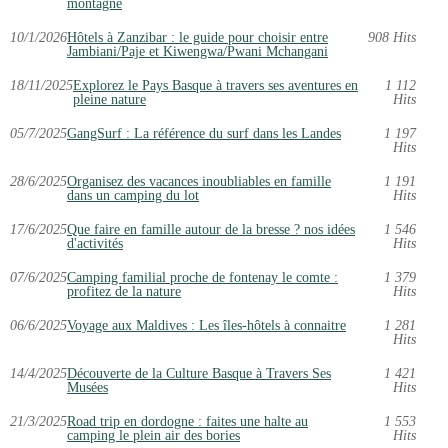
montagne
10/1/2026
Hôtels à Zanzibar : le guide pour choisir entre
908 Hits
Jambiani/Paje et Kiwengwa/Pwani Mchangani
18/11/2025
Explorez le Pays Basque à travers ses aventures en
1 112
pleine nature
Hits
05/7/2025
GangSurf : La référence du surf dans les Landes
1 197
Hits
28/6/2025
Organisez des vacances inoubliables en famille
1 191
dans un camping du lot
Hits
17/6/2025
Que faire en famille autour de la bresse ? nos idées
1 546
d'activités
Hits
07/6/2025
Camping familial proche de fontenay le comte :
1 379
profitez de la nature
Hits
06/6/2025
Voyage aux Maldives : Les îles-hôtels à connaitre
1 281
Hits
14/4/2025
Découverte de la Culture Basque à Travers Ses
1 421
Musées
Hits
21/3/2025
Road trip en dordogne : faites une halte au
1 553
camping le plein air des bories
Hits