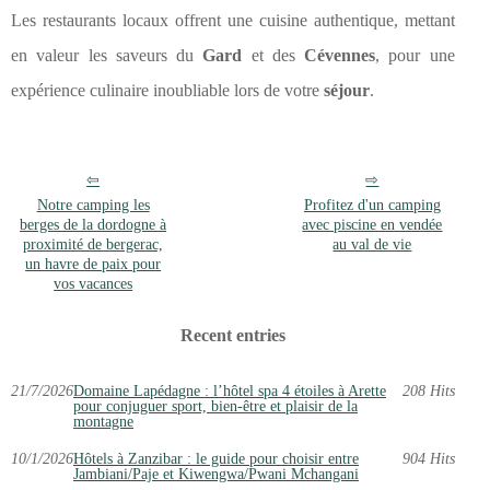
Les restaurants locaux offrent une cuisine authentique, mettant
en valeur les saveurs du
Gard
et des
Cévennes
, pour une
expérience culinaire inoubliable lors de votre
séjour
.
Notre camping les
Profitez d'un camping
berges de la dordogne à
avec piscine en vendée
proximité de bergerac,
au val de vie
un havre de paix pour
vos vacances
Recent entries
21/7/2026
Domaine Lapédagne : l’hôtel spa 4 étoiles à Arette
208 Hits
pour conjuguer sport, bien-être et plaisir de la
montagne
10/1/2026
Hôtels à Zanzibar : le guide pour choisir entre
904 Hits
Jambiani/Paje et Kiwengwa/Pwani Mchangani