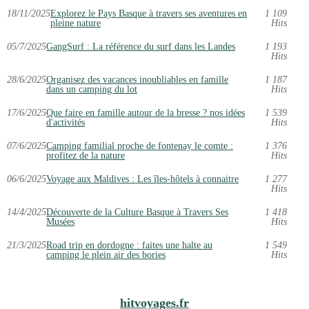
18/11/2025
Explorez le Pays Basque à travers ses aventures en
1 109
pleine nature
Hits
05/7/2025
GangSurf : La référence du surf dans les Landes
1 193
Hits
28/6/2025
Organisez des vacances inoubliables en famille
1 187
dans un camping du lot
Hits
17/6/2025
Que faire en famille autour de la bresse ? nos idées
1 539
d'activités
Hits
07/6/2025
Camping familial proche de fontenay le comte :
1 376
profitez de la nature
Hits
06/6/2025
Voyage aux Maldives : Les îles-hôtels à connaitre
1 277
Hits
14/4/2025
Découverte de la Culture Basque à Travers Ses
1 418
Musées
Hits
21/3/2025
Road trip en dordogne : faites une halte au
1 549
camping le plein air des bories
Hits
hitvoyages.fr