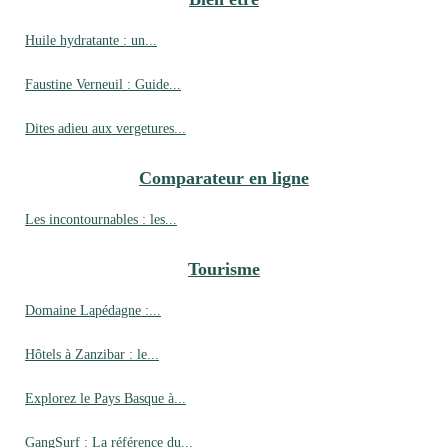
Huile hydratante : un...
Faustine Verneuil : Guide...
Dites adieu aux vergetures...
Comparateur en ligne
Les incontournables : les...
Tourisme
Domaine Lapédagne :...
Hôtels à Zanzibar : le...
Explorez le Pays Basque à...
GangSurf : La référence du...