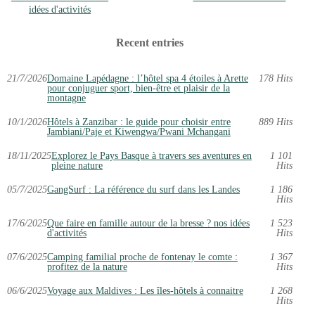
idées d'activités
Recent entries
21/7/2026
Domaine Lapédagne : l’hôtel spa 4 étoiles à Arette
178 Hits
pour conjuguer sport, bien-être et plaisir de la
montagne
10/1/2026
Hôtels à Zanzibar : le guide pour choisir entre
889 Hits
Jambiani/Paje et Kiwengwa/Pwani Mchangani
18/11/2025
Explorez le Pays Basque à travers ses aventures en
1 101
pleine nature
Hits
05/7/2025
GangSurf : La référence du surf dans les Landes
1 186
Hits
17/6/2025
Que faire en famille autour de la bresse ? nos idées
1 523
d'activités
Hits
07/6/2025
Camping familial proche de fontenay le comte :
1 367
profitez de la nature
Hits
06/6/2025
Voyage aux Maldives : Les îles-hôtels à connaitre
1 268
Hits