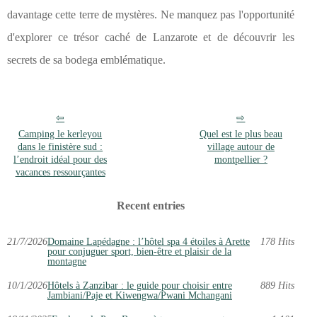
davantage cette terre de mystères. Ne manquez pas l'opportunité
d'explorer ce trésor caché de Lanzarote et de découvrir les
secrets de sa bodega emblématique.
Camping le kerleyou
Quel est le plus beau
dans le finistère sud :
village autour de
l’endroit idéal pour des
montpellier ?
vacances ressourçantes
Recent entries
21/7/2026
Domaine Lapédagne : l’hôtel spa 4 étoiles à Arette
178 Hits
pour conjuguer sport, bien-être et plaisir de la
montagne
10/1/2026
Hôtels à Zanzibar : le guide pour choisir entre
889 Hits
Jambiani/Paje et Kiwengwa/Pwani Mchangani