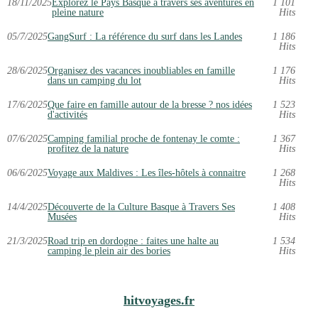
18/11/2025
Explorez le Pays Basque à travers ses aventures en
1 101
pleine nature
Hits
05/7/2025
GangSurf : La référence du surf dans les Landes
1 186
Hits
28/6/2025
Organisez des vacances inoubliables en famille
1 176
dans un camping du lot
Hits
17/6/2025
Que faire en famille autour de la bresse ? nos idées
1 523
d'activités
Hits
07/6/2025
Camping familial proche de fontenay le comte :
1 367
profitez de la nature
Hits
06/6/2025
Voyage aux Maldives : Les îles-hôtels à connaitre
1 268
Hits
14/4/2025
Découverte de la Culture Basque à Travers Ses
1 408
Musées
Hits
21/3/2025
Road trip en dordogne : faites une halte au
1 534
camping le plein air des bories
Hits
hitvoyages.fr