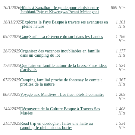
10/1/2026
Hôtels à Zanzibar : le guide pour choisir entre
889 Hits
Jambiani/Paje et Kiwengwa/Pwani Mchangani
18/11/2025
Explorez le Pays Basque à travers ses aventures en
1 101
pleine nature
Hits
05/7/2025
GangSurf : La référence du surf dans les Landes
1 186
Hits
28/6/2025
Organisez des vacances inoubliables en famille
1 177
dans un camping du lot
Hits
17/6/2025
Que faire en famille autour de la bresse ? nos idées
1 524
d'activités
Hits
07/6/2025
Camping familial proche de fontenay le comte :
1 367
profitez de la nature
Hits
06/6/2025
Voyage aux Maldives : Les îles-hôtels à connaitre
1 269
Hits
14/4/2025
Découverte de la Culture Basque à Travers Ses
1 408
Musées
Hits
21/3/2025
Road trip en dordogne : faites une halte au
1 534
camping le plein air des bories
Hits