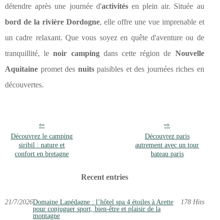
détendre après une journée d'
activités
en plein air. Située au
bord de la rivière Dordogne
, elle offre une vue imprenable et
un cadre relaxant. Que vous soyez en quête d'aventure ou de
tranquillité, le
noir camping
dans cette région de
Nouvelle
Aquitaine
promet des
nuits
paisibles et des journées riches en
découvertes.
Découvrez le camping
Découvrez paris
siribil : nature et
autrement avec un tour
confort en bretagne
bateau paris
Recent entries
21/7/2026
Domaine Lapédagne : l’hôtel spa 4 étoiles à Arette
178 Hits
pour conjuguer sport, bien-être et plaisir de la
montagne